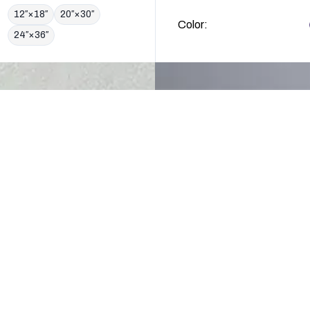
ZE
12″×18″
20″×30″
Color:
24″×36″