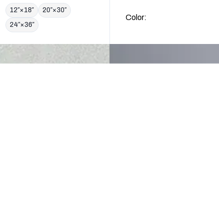
ZE
12″×18″
20″×30″
Color:
24″×36″